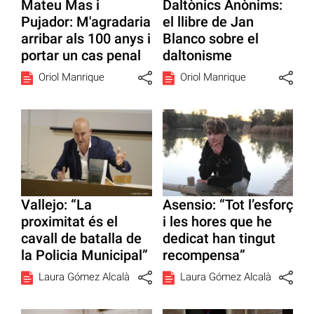
Mateu Mas i
Daltònics Anònims:
Pujador: M'agradaria
el llibre de Jan
arribar als 100 anys i
Blanco sobre el
portar un cas penal
daltonisme
Oriol Manrique
Oriol Manrique
Vallejo: “La
Asensio: “Tot l’esforç
proximitat és el
i les hores que he
cavall de batalla de
dedicat han tingut
la Policia Municipal”
recompensa”
Laura Gómez Alcalà
Laura Gómez Alcalà