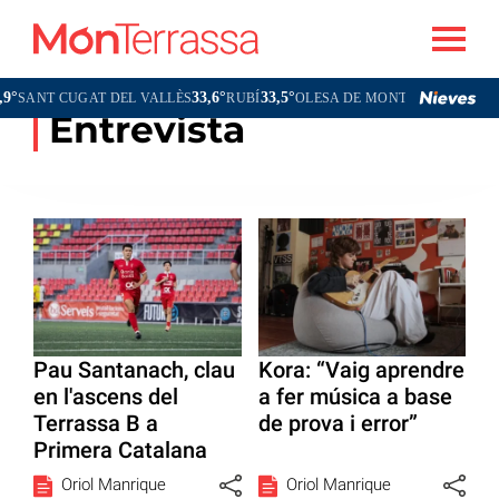
33,6°
33,5°
34,6°
ANT CUGAT DEL VALLÈS
RUBÍ
OLESA DE MONTSERRAT
Entrevista
Pau Santanach, clau
Kora: “Vaig aprendre
en l'ascens del
a fer música a base
Terrassa B a
de prova i error”
Primera Catalana
Oriol Manrique
Oriol Manrique