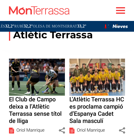
2,2°
32,2°
33,2°
31,0°
RUBÍ
OLESA DE MONTSERRAT
TERRASSA
SA
Atlètic Terrassa
El Club de Campo
L’Atlètic Terrassa HC
deixa a l’Atlètic
es proclama campió
Terrassa sense títol
d’Espanya Cadet
de lliga
Sala masculí
Oriol Manrique
Oriol Manrique