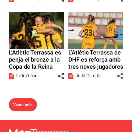
L’Atlètic Terrassa es
L’Atlètic Terrassa de
penja el bronze a la
DHF es reforça amb
Copa de la Reina
tres noves jugadores
Isidro López
Judit Garrido
Veure més