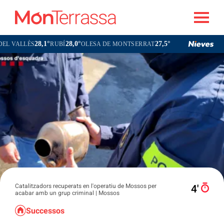
28,1°
28,0°
27,5°
26,8
ÈS
RUBÍ
OLESA DE MONTSERRAT
TERRASSA
Catalitzadors recuperats en l'operatiu de Mossos per
4′
acabar amb un grup criminal | Mossos
Successos