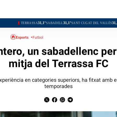
31,1°
31,1°
31,7°
31,7°
ERRASSA
SABADELL
SANT CUGAT DEL VALLÈS
RUBÍ
OL
Esports
Futbol
tero, un sabadellenc per 
mitja del Terrassa FC
periència en categories superiors, ha fitxat amb e
temporades