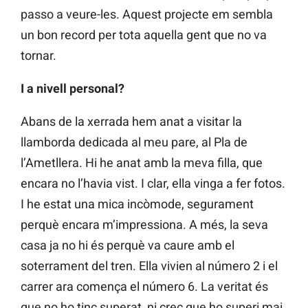
passo a veure-les. Aquest projecte em sembla
un bon record per tota aquella gent que no va
tornar.
I a nivell personal?
Abans de la xerrada hem anat a visitar la
llamborda dedicada al meu pare, al Pla de
l’Ametllera. Hi he anat amb la meva filla, que
encara no l’havia vist. I clar, ella vinga a fer fotos.
I he estat una mica incòmode, segurament
perquè encara m’impressiona. A més, la seva
casa ja no hi és perquè va caure amb el
soterrament del tren. Ella vivien al número 2 i el
carrer ara comença el número 6. La veritat és
que no ho tinc superat, ni crec que ho superi mai