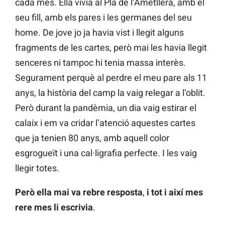
cada mes. Ella vivia al Pla de l’Ametllera, amb el
seu fill, amb els pares i les germanes del seu
home. De jove jo ja havia vist i llegit alguns
fragments de les cartes, però mai les havia llegit
senceres ni tampoc hi tenia massa interès.
Segurament perquè al perdre el meu pare als 11
anys, la història del camp la vaig relegar a l’oblit.
Però durant la pandèmia, un dia vaig estirar el
calaix i em va cridar l’atenció aquestes cartes
que ja tenien 80 anys, amb aquell color
esgrogueït i una cal·ligrafia perfecte. I les vaig
llegir totes.
Però ella mai va rebre resposta
,
i tot i així mes
rere mes li escrivia
.