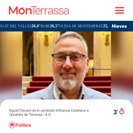
26,6°
26,5°
25,1°
26,0°
S
RUBÍ
OLESA DE MONTSERRAT
TERRASSA
Agustí Devant és el candidat d'Aliança Catalana a
3′
l'alcaldia de Terrassa | A.D.
Política