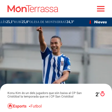
1°
25,0°
24,3°
24,0°
RUBÍ
OLESA DE MONTSERRAT
TERRASSA
SAB
Konu Kim és un dels jugadors que són baixa al CP San
2′
Cristóbal la temporada que ve | CP San Cristóbal
Esports
Futbol