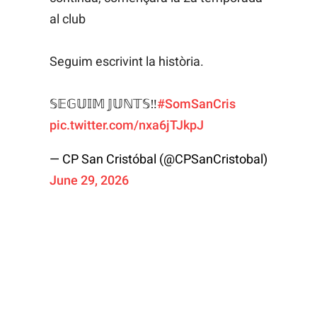
al club
Seguim escrivint la història.
𝕊𝔼𝔾𝕌𝕀𝕄 𝕁𝕌ℕ𝕋𝕊‼️
#SomSanCris
pic.twitter.com/nxa6jTJkpJ
— CP San Cristóbal (@CPSanCristobal)
June 29, 2026