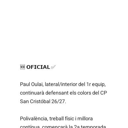
🆕 𝗢𝗙𝗜𝗖𝗜𝗔𝗟 ✅
Paul Oulai, lateral/interior del 1r equip,
continuarà defensant els colors del CP
San Cristóbal 26/27.
Polivalència, treball físic i millora
contínua, començarà la 2a temporada