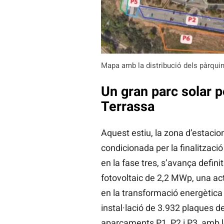
Mapa amb la distribució dels pàrquin
Un gran parc solar pe
Terrassa
Aquest estiu, la zona d’estaci
condicionada per la finalització
en la fase tres, s’avança defini
fotovoltaic de 2,2 MWp, una act
en la transformació energètica 
instal·lació de 3.932 plaques 
aparcaments P1, P2 i P3, amb l