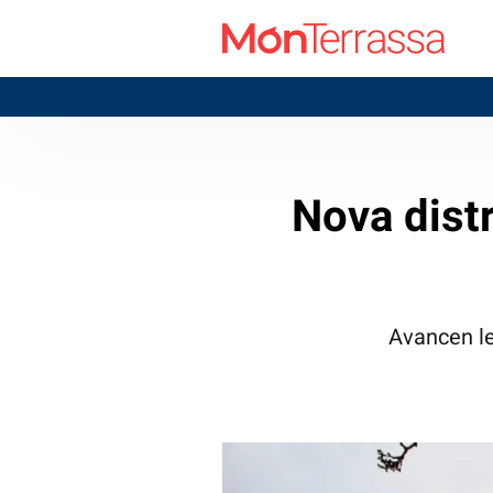
T
Nova dist
Avancen le