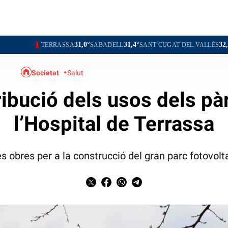
31,0°
31,4°
32,2°
32,2°
ERRASSA
SABADELL
SANT CUGAT DEL VALLÈS
RUBÍ
OL
Societat
Salut
ribució dels usos dels pà
l’Hospital de Terrassa
s obres per a la construcció del gran parc fotovolt