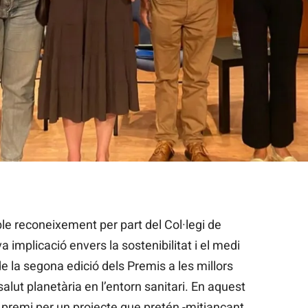
 MútuaTerrassa
e reconeixement per part del Col·legi de
 implicació envers la sostenibilitat i el medi
e la segona edició dels Premis a les millors
salut planetària en l’entorn sanitari. En aquest
 premi per un projecte que pretén -mitjançant