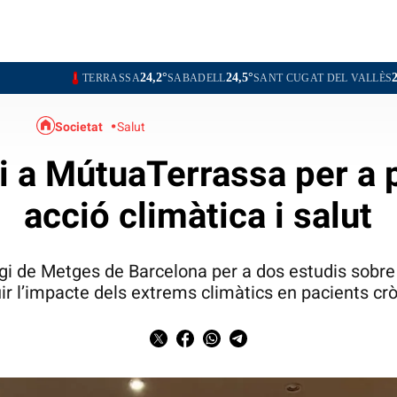
24,2°
24,5°
25,3°
25,2°
ERRASSA
SABADELL
SANT CUGAT DEL VALLÈS
RUBÍ
O
Societat
Salut
 a MútuaTerrassa per a 
acció climàtica i salut
i de Metges de Barcelona per a dos estudis sobre 
ir l’impacte dels extrems climàtics en pacients cr