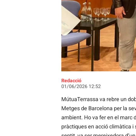
Dra. Villalobos als Premis COMB |
Redacció
01/06/2026 12:52
MútuaTerrassa va rebre un dobl
Metges de Barcelona per la seva
ambient. Ho va fer en el marc d
pràctiques en acció climàtica i 
sentit, va ser mereixedora d’un