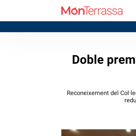
T
Doble premi
Reconeixement del Col·leg
redu