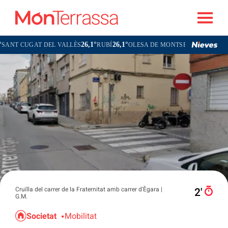
26,1°
26,1°
26,1°
CUGAT DEL VALLÈS
RUBÍ
OLESA DE MONTSERRAT
Cruïlla del carrer de la Fraternitat amb carrer d'Ègara |
2′
G.M.
Societat
Mobilitat