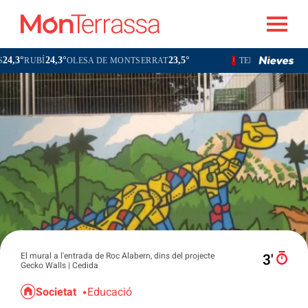
24,3°
23,5°
23,6°
UBÍ
OLESA DE MONTSERRAT
TERRASSA
SABAD
El mural a l'entrada de Roc Alabern, dins del projecte
3′
Gecko Walls | Cedida
Societat
Educació