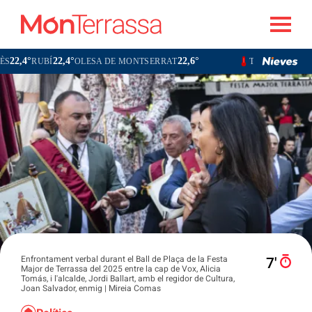
22,4°
22,6°
21,6°
Í
OLESA DE MONTSERRAT
TERRASSA
SABADELL
Enfrontament verbal durant el Ball de Plaça de la Festa
7′
Major de Terrassa del 2025 entre la cap de Vox, Alicia
Tomás, i l'alcalde, Jordi Ballart, amb el regidor de Cultura,
Joan Salvador, enmig | Mireia Comas