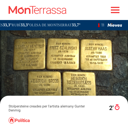
°
33,3°
33,7°
32,3°
RUBÍ
OLESA DE MONTSERRAT
TERRASSA
SABA
Stolpersteine creades per l'artista alemany Gunter
2′
Denmig
Política