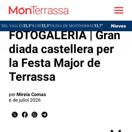
33,3°
33,3°
33,7°
L VALLÈS
RUBÍ
OLESA DE MONTSERRAT
TERRA
FOTOGALERIA | Gran
diada castellera per
la Festa Major de
Terrassa
per
Mireia Comas
6 de juliol 2026