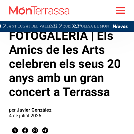
°
32,3°
32,3°
32,7°
SANT CUGAT DEL VALLÈS
RUBÍ
OLESA DE MONTSERRAT
FOTOGALERIA | Els
Amics de les Arts
celebren els seus 20
anys amb un gran
concert a Terrassa
per
Javier González
4 de juliol 2026