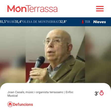
31,4°
32,8°
30,1°
UBÍ
OLESA DE MONTSERRAT
TERRASSA
SABADE
Joan Casals, músic i organista terrassenc | Enfoc
3′
Musical
Defuncions