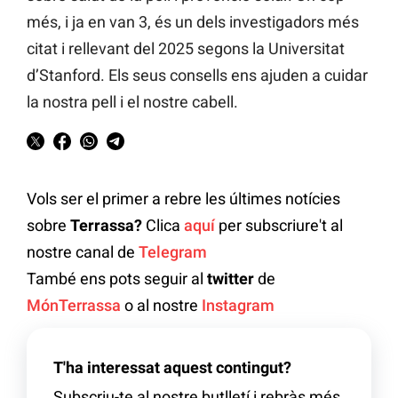
més, i ja en van 3, és un dels investigadors més
citat i rellevant del 2025 segons la Universitat
d’Stanford. Els seus consells ens ajuden a cuidar
la nostra pell i el nostre cabell.
Vols ser el primer a rebre les últimes notícies
sobre
Terrassa?
Clica
aquí
per subscriure't al
nostre canal de
Telegram
També ens pots seguir al
twitter
de
MónTerrassa
o al nostre
Instagram
T'ha interessat aquest contingut?
Subscriu-te al nostre butlletí i rebràs més