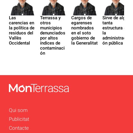
Las
Terrassa y
Cargos de
Sirve de algo
carencias en
otros
egarenses
tanta
la política de
municipios
nombrados
estructura en
residuos del
denunciados
en el soto
la
Vallès
por altos
gobierno de
administraci
Occidental
índices de
la Generalitat
ón pública
contaminaci
ón
Qui som
Publicitat
Contacte