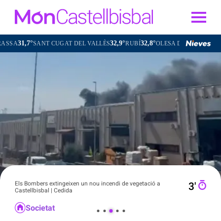
31,7°
32,9°
32,8°
33
A
SANT CUGAT DEL VALLÈS
RUBÍ
OLESA DE MONTSERRAT
Els Bombers extingeixen un nou incendi de vegetació a
3′
Castellbisbal | Cedida
Societat