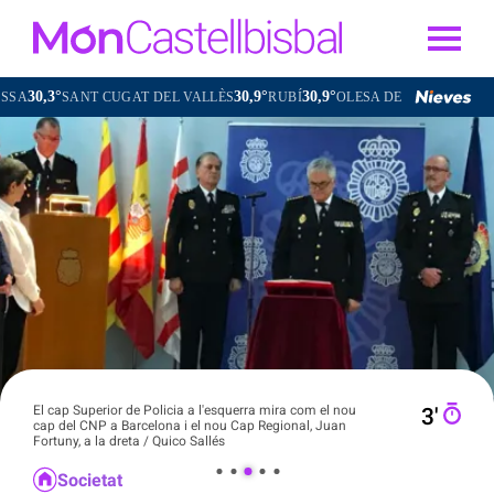
,3°
30,9°
30,9°
32,3°
SANT CUGAT DEL VALLÈS
RUBÍ
OLESA DE MONTSERRAT
El cap Superior de Policia a l'esquerra mira com el nou
3′
cap del CNP a Barcelona i el nou Cap Regional, Juan
Fortuny, a la dreta / Quico Sallés
Societat