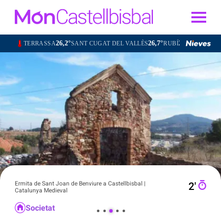
26,2°
26,7°
26,6°
TERRASSA
SANT CUGAT DEL VALLÈS
RUBÍ
OLESA DE MON
Ermita de Sant Joan de Benviure a Castellbisbal |
2′
Catalunya Medieval
Societat