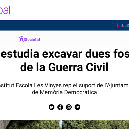
25,7°
TERRASSA
SAN
Societat
l estudia excavar dues f
de la Guerra Civil
Institut Escola Les Vinyes rep el suport de l'Ajuntam
de Memòria Democràtica