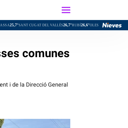
26,7°
26,6°
26,0°
T CUGAT DEL VALLÈS
RUBÍ
OLESA DE MONTSERRAT
VIELHA
osses comunes
ent i de la Direcció General