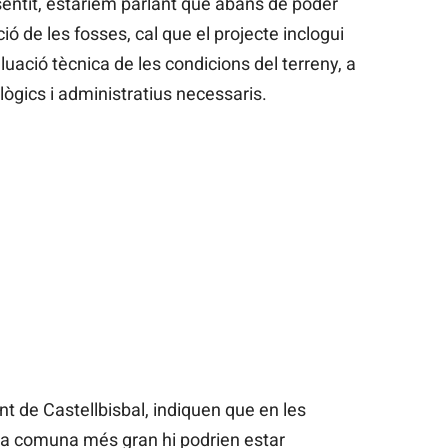
sentit, estaríem parlant que abans de poder
ó de les fosses, cal que el projecte inclogui
aluació tècnica de les condicions del terreny, a
gics i administratius necessaris.
t de Castellbisbal, indiquen que en les
sa comuna més gran hi podrien estar