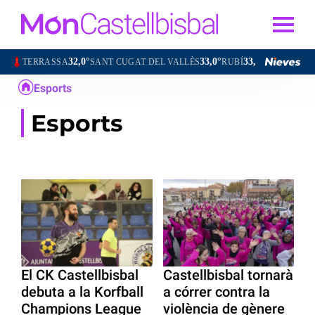
32,0°
33,0°
33,0°
TERRASSA
SANT CUGAT DEL VALLÈS
RUBÍ
OLESA DE MON
Esports
Esports
El CK Castellbisbal
Castellbisbal tornarà
debuta a la Korfball
a córrer contra la
Champions League
violència de gènere