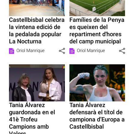
Castellbisbal celebra
Famílies de la Penya
la vintena edició de
es queixen del
la pedalada popular
repartiment d'hores
La Nocturna
del camp municipal
Oriol Manrique
Oriol Manrique
Tania Álvarez
Tania Álvarez
guardonada en el
defensarà el títol de
41è Trofeu
campiona d’Europa a
Campions amb
Castellbisbal
Valors