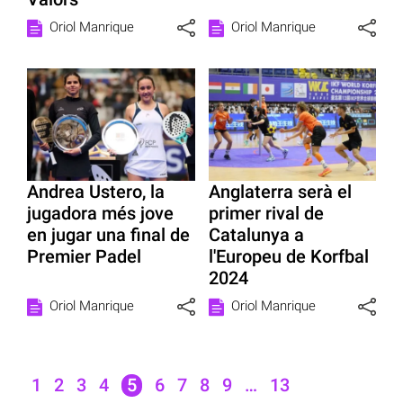
Oriol Manrique
Oriol Manrique
Andrea Ustero, la
Anglaterra serà el
jugadora més jove
primer rival de
en jugar una final de
Catalunya a
Premier Padel
l'Europeu de Korfbal
2024
Oriol Manrique
Oriol Manrique
1
2
3
4
5
6
7
8
9
…
13