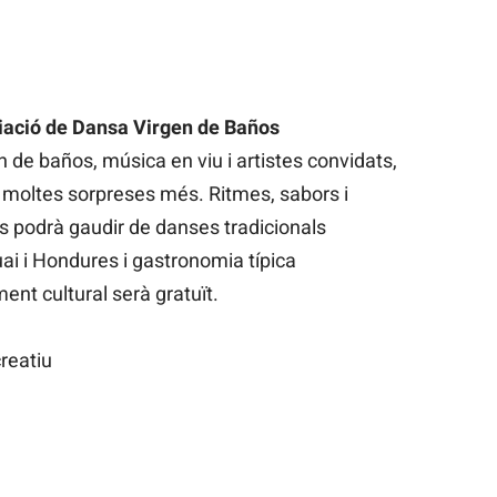
ciació de Dansa Virgen de Baños
de baños, música en viu i artistes convidats,
 moltes sorpreses més. Ritmes, sabors i
 Es podrà gaudir de danses tradicionals
uai i Hondures i gastronomia típica
nt cultural serà gratuït.
creatiu