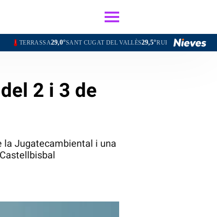
29,0°
29,5°
29,5°
RRASSA
SANT CUGAT DEL VALLÈS
RUBÍ
OLESA DE MONTSE
el 2 i 3 de
de la Jugatecambiental i una
 Castellbisbal