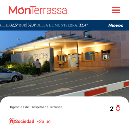
32,5°
32,4°
32,4°
31,5°
RUBÍ
OLESA DE MONTSERRAT
TERRASSA
S
Urgencias del Hospital de Terrassa
2′
Sociedad
Salud