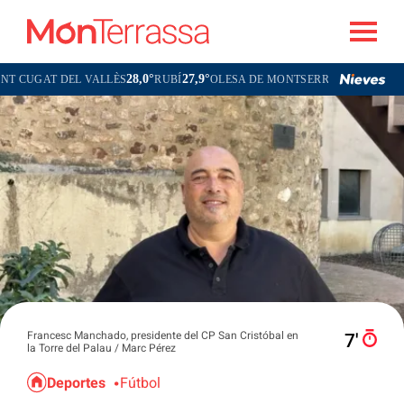
28,0°
27,9°
28,0°
EL VALLÈS
RUBÍ
OLESA DE MONTSERRAT
TERR
Francesc Manchado, presidente del CP San Cristóbal en
7′
la Torre del Palau / Marc Pérez
Deportes
Fútbol